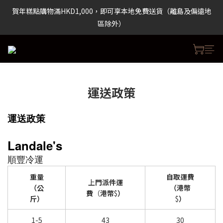
賀年糕點購物滿HKD1,000，即可享本地免費送貨（離島及偏遠地
賀年糕點購物滿HKD1,000，即可享本地免費送貨（離島及偏遠地
區除外）
區除外）
賀年糕點購物滿HKD1,000，即可享本地免費送貨（離島及偏遠地
區除外）
運送政策
運送政策
Landale's
順豐冷運
重量
自取運費
上
門派件運
（公
（港幣
費
（
港幣
$
）
斤）
$
）
1-5
43
30