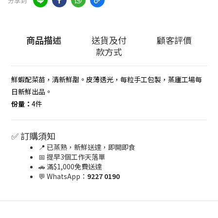
分享到
商品描述
送貨及付
顧客評價
款方式
鮮蝦配菜苗，清新鮮甜。皮薄透光，每粒手工包製，蒸廬工場每
日新鮮出品。
份量：
4件
✅ 訂購須知
📍 已蒸熟，新鮮送達，即開即食
📅 提早3個工作天落單
🚗 滿$1,000免費送達
💬 WhatsApp：
9227 0190