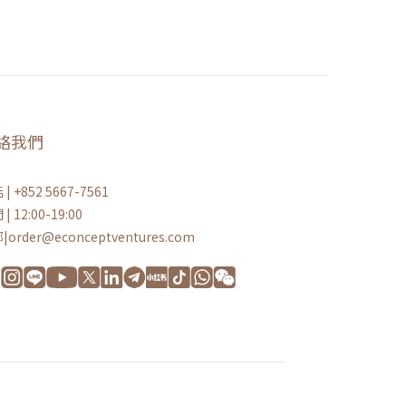
絡我們
| +852 5667-7561
| 12:00-19:00
|order@econceptventures.com