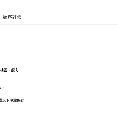
顧客評價
桂圓、瘦肉
見。
或以下冷藏保存