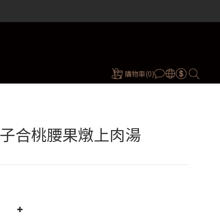
）
）
）
購物車(0)
子合桃腰果燉上肉湯