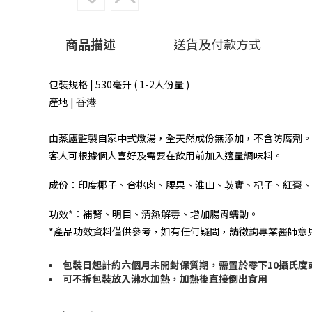
商品描述
送貨及付款方式
包裝規格 | 530毫升 ( 1-2人份量 )
產地 |
香港
由蒸廬監製自家中式燉湯，全天然成份無添加，不含防腐劑。
客人可根據個人喜好及需要在飲用前加入適量調味料。
成份：印度椰子、合桃肉、腰果、淮山、茨實、杞子、紅棗、
功效*：補腎、明目、清熱解毒、增加腸胃蠕動。
*產品功效資料僅供參考，如有任何疑問，請徵詢專業醫師意
包裝日起計約六個月未開封保質期，需置於零下10攝氏度
可不拆包裝放入沸水加熱，加熱後直接倒出食用