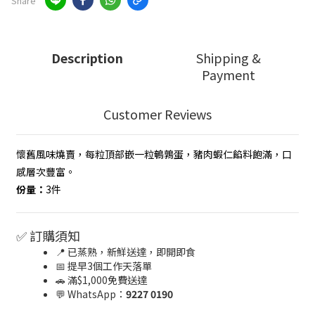
Share
Description
Shipping &
Payment
Customer Reviews
懷舊風味燒賣，每粒頂部嵌一粒鵪鶉蛋，豬肉蝦仁餡料飽滿，口
感層次豐富。
份量：
3件
✅ 訂購須知
📍 已蒸熟，新鮮送達，即開即食
📅 提早3個工作天落單
🚗 滿$1,000免費送達
💬 WhatsApp：
9227 0190