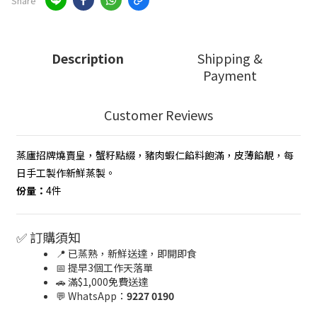
Share
Description
Shipping &
Payment
Customer Reviews
蒸廬招牌燒賣皇，蟹籽點綴，豬肉蝦仁餡料飽滿，皮薄餡靚，每
日手工製作新鮮蒸製。
份量：
4件
✅ 訂購須知
📍 已蒸熟，新鮮送達，即開即食
📅 提早3個工作天落單
🚗 滿$1,000免費送達
💬 WhatsApp：
9227 0190